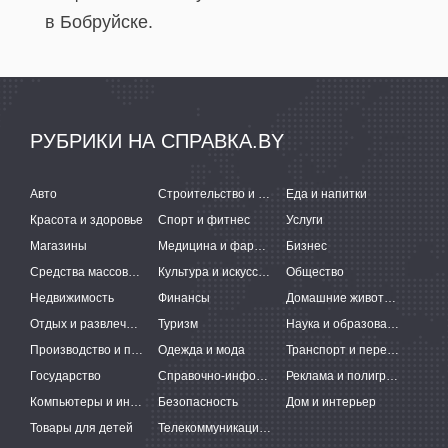
в Бобруйске.
РУБРИКИ НА СПРАВКА.BY
Авто
Строительство и ремонт
Еда и напитки
Красота и здоровье
Спорт и фитнес
Услуги
Магазины
Медицина и фармацевтика
Бизнес
Средства массовой информации
Культура и искусство
Общество
Недвижимость
Финансы
Домашние животные
Отдых и развлечения
Туризм
Наука и образование
Производство и поставки
Одежда и мода
Транспорт и перевозки
Государство
Справочно-информационные системы
Реклама и полиграфия
Компьютеры и интернет
Безопасность
Дом и интерьер
Товары для детей
Телекоммуникации и связь