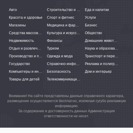
Авто
Строительство и ремонт
Еда и напитки
Красота и здоровье
Спорт и фитнес
Услуги
Магазины
Медицина и фармацевтика
Бизнес
Средства массовой информации
Культура и искусство
Общество
Недвижимость
Финансы
Домашние животные
Отдых и развлечения
Туризм
Наука и образование
Производство и поставки
Одежда и мода
Транспорт и перевозки
Государство
Справочно-информационные системы
Реклама и полиграфия
Компьютеры и интернет
Безопасность
Дом и интерьер
Товары для детей
Телекоммуникации и связь
Внимание! На сайте представлены данные справочного характера,
размещение осуществляется бесплатно, исключая сугубо рекламную
информацию.
За содержание и достоверность данных Администрация
ответственности не несет.