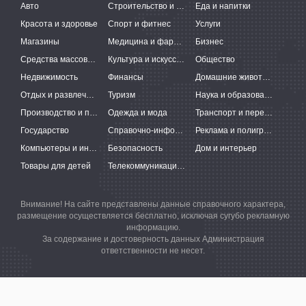
Авто
Строительство и ремонт
Еда и напитки
Красота и здоровье
Спорт и фитнес
Услуги
Магазины
Медицина и фармацевтика
Бизнес
Средства массовой информации
Культура и искусство
Общество
Недвижимость
Финансы
Домашние животные
Отдых и развлечения
Туризм
Наука и образование
Производство и поставки
Одежда и мода
Транспорт и перевозки
Государство
Справочно-информационные системы
Реклама и полиграфия
Компьютеры и интернет
Безопасность
Дом и интерьер
Товары для детей
Телекоммуникации и связь
Внимание! На сайте представлены данные справочного характера,
размещение осуществляется бесплатно, исключая сугубо рекламную
информацию.
За содержание и достоверность данных Администрация
ответственности не несет.