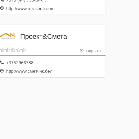
+375 (44) 730-34-...
http://www.rds-centr.com
Проект&Смета
закрыто
+3752966788...
http://www.сметчик.бел