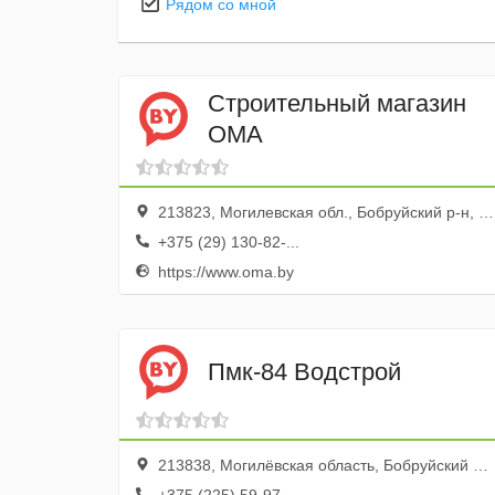
Рядом со мной
Строительный магазин
ОМА
213823, Могилевская обл., Бобруйский р-н, Бобруйск г., ул. Бахарова, 307а
+375 (29) 130-82-...
https://www.oma.by
Пмк-84 Водстрой
213838, Могилёвская область, Бобруйский район, Слободковский сельсовет, посёлок Туголица