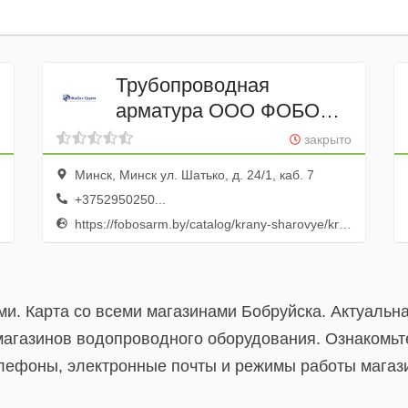
Трубопроводная
арматура ООО ФОБОС
ГРУПП
закрыто
Минск, Минск ул. Шатько, д. 24/1, каб. 7
+3752950250...
https://fobosarm.by/catalog/krany-sharovye/kriogennye
ми. Карта со всеми магазинами Бобруйска. Актуальн
магазинов водопроводного оборудования. Ознакомьт
елефоны, электронные почты и режимы работы мага