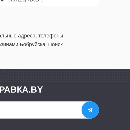
+375 (225) 72-01-...
уальные адреса, телефоны,
азинами Бобруйска. Поиск
РАВКА.BY