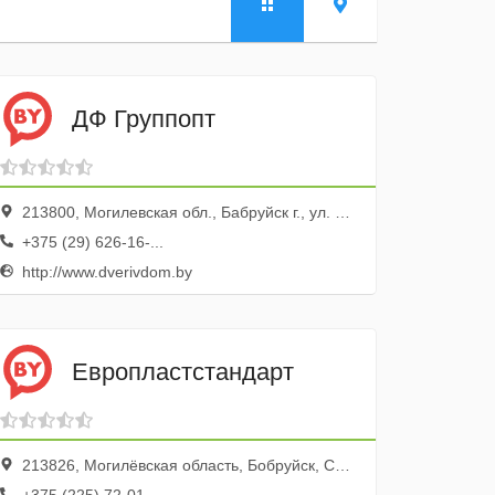
ДФ Группопт
213800, Могилевская обл., Бабруйск г., ул. Урицкого, 47
+375 (29) 626-16-...
http://www.dverivdom.by
Европластстандарт
213826, Могилёвская область, Бобруйск, Советская улица, 74, каб 15