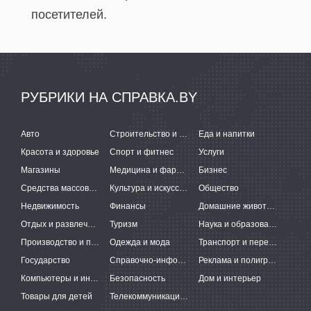
посетителей.
РУБРИКИ НА СПРАВКА.BY
Авто
Строительство и ремонт
Еда и напитки
Красота и здоровье
Спорт и фитнес
Услуги
Магазины
Медицина и фармацевтика
Бизнес
Средства массовой информации
Культура и искусство
Общество
Недвижимость
Финансы
Домашние животные
Отдых и развлечения
Туризм
Наука и образование
Производство и поставки
Одежда и мода
Транспорт и перевозки
Государство
Справочно-информационные системы
Реклама и полиграфия
Компьютеры и интернет
Безопасность
Дом и интерьер
Товары для детей
Телекоммуникации и связь