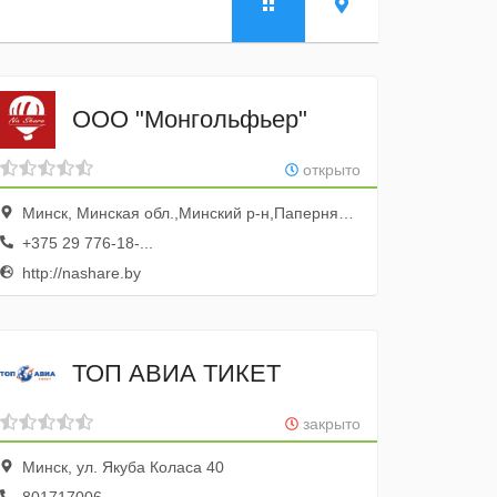
ООО "Монгольфьер"
открыто
Минск, Минская обл.,Минский р-н,Папернянский с/с, д.45, корп.1, каб. 122
+375 29 776-18-...
http://nashare.by
ТОП АВИА ТИКЕТ
закрыто
Минск, ул. Якуба Коласа 40