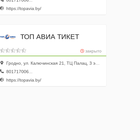
801717006...
https://topavia.by/
ТОП АВИА ТИКЕТ
закрыто
Гродно, ул. Калючинская 21, ТЦ Палац, 3 этаж, пом. 310
801717006...
https://topavia.by/