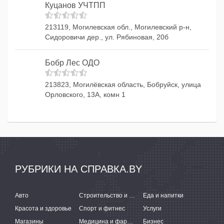
Куцанов УЧТПП
213119, Могилевская обл., Могилевский р-н,
Сидоровичи дер., ул. Рябиновая, 20б
Бобр Лес ОДО
213823, Могилёвская область, Бобруйск, улица
Орловского, 13А, комн 1
РУБРИКИ НА СПРАВКА.BY
Авто
Строительство и ремонт
Еда и напитки
Красота и здоровье
Спорт и фитнес
Услуги
Магазины
Медицина и фармацевтика
Бизнес