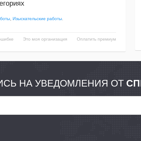
егориях
аботы
,
Изыскательские работы
.
ошибке
Это моя организация
Оплатить премиум
СЬ НА УВЕДОМЛЕНИЯ ОТ
СП