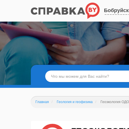
Бобруйск
Главная
Геология и геофизика
Геоэкология ОДО