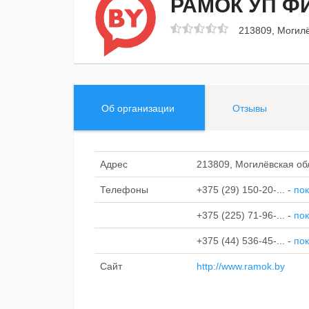
РАМОК УП Ф
213809, Могилё
Об организации
Отзывы
Адрес
213809, Могилёвская обл
Телефоны
+375 (29) 150-20-...
-
пок
+375 (225) 71-96-...
-
пок
+375 (44) 536-45-...
-
пок
Сайт
http://www.ramok.by