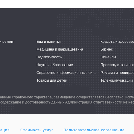
и ремонт
Еда и напитки
Красота и здоровь
Медицина и фармацевтика
Бизнес
Недвижимость
Финансы
Наука и образование
Производство и по
Справочно-информационные системы
Реклама и полигра
Товары для детей
Телекоммуникации 
анные справочного характера, размещение осуществляется бесплатно, иск
 содержание и достоверность данных Администрация ответственности не нес
мация
Стоимость услуг
Пользовательское соглашение