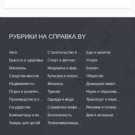
РУБРИКИ НА СПРАВКА.BY
Авто
Строительство и ремонт
Еда и напитки
Красота и здоровье
Спорт и фитнес
Услуги
Магазины
Медицина и фармацевтика
Бизнес
Средства массовой информации
Культура и искусство
Общество
Недвижимость
Финансы
Домашние животные
Отдых и развлечения
Туризм
Наука и образование
Производство и поставки
Одежда и мода
Транспорт и перевозки
Государство
Справочно-информационные системы
Реклама и полиграфия
Компьютеры и интернет
Безопасность
Дом и интерьер
Товары для детей
Телекоммуникации и связь