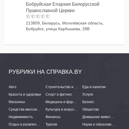
Бобруйская Епархия Белорусской
Православной Церкви
213809, Беларусь, Могилёвская область,
Бобруйск, улица Карбышева, 28В
РУБРИКИ НА СПРАВКА.BY
Авто
Строительство и ремонт
Еда и напитки
Красота и здоровье
Спорт и фитнес
Услуги
Магазины
Медицина и фармацевтика
Бизнес
Средства массовой информации
Культура и искусство
Общество
Недвижимость
Финансы
Домашние животные
Отдых и развлечения
Туризм
Наука и образование