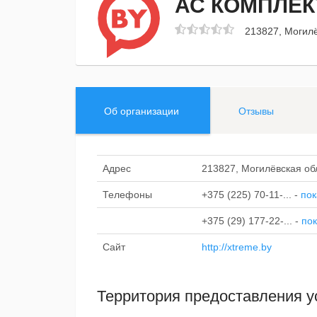
АС КОМПЛЕК
213827, Могилё
Об организации
Отзывы
Адрес
213827, Могилёвская об
Телефоны
+375 (225) 70-11-...
-
пок
+375 (29) 177-22-...
-
пок
Сайт
http://xtreme.by
Территория предоставления у