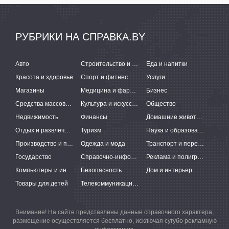
РУБРИКИ НА СПРАВКА.BY
Авто
Строительство и ремонт
Еда и напитки
Красота и здоровье
Спорт и фитнес
Услуги
Магазины
Медицина и фармацевтика
Бизнес
Средства массовой информации
Культура и искусство
Общество
Недвижимость
Финансы
Домашние животные
Отдых и развлечения
Туризм
Наука и образование
Производство и поставки
Одежда и мода
Транспорт и перевозки
Государство
Справочно-информационные системы
Реклама и полиграфия
Компьютеры и интернет
Безопасность
Дом и интерьер
Товары для детей
Телекоммуникации и связь
Внимание! На сайте представлены данные справочного характера,
размещение осуществляется бесплатно, исключая сугубо рекламную